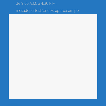
de 9:00 A.M. a 4:30 P.M.
mesadepartes@anepssaperu.com.pe