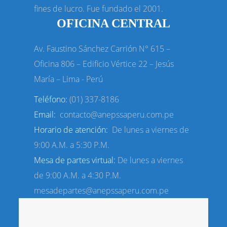
fines de lucro. Fue fundado el 2001.
OFICINA CENTRAL
Av. Faustino Sánchez Carrión N° 615 –
Oficina 806 – Edificio Vértice
22 – Jesús
María – Lima - Perú
Teléfono:
(01) 337-8186
Email:
contacto@anepssaperu.com.pe
Horario de atención:
De lunes a viernes de
9:00 A.M. a 5:30 P.M.
Mesa de partes virtual:
De lunes a viernes
de 9:00 A.M. a 4:30 P.M.
mesadepartes@anepssaperu.com.pe