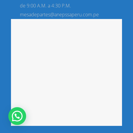
de 9:00 A.M. a 4:30 P.M.
mesadepartes@anepssaperu.com.pe