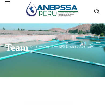
Team
Home
Team
EPS Emusap Abancay
SAC