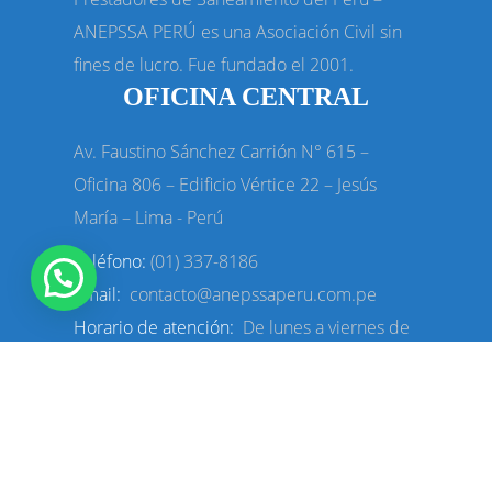
ANEPSSA PERÚ es una Asociación Civil sin
fines de lucro. Fue fundado el 2001.
OFICINA CENTRAL
Av. Faustino Sánchez Carrión N° 615 –
Oficina 806 – Edificio Vértice
22 – Jesús
María – Lima - Perú
Teléfono:
(01) 337-8186
Email:
contacto@anepssaperu.com.pe
Horario de atención:
De lunes a viernes de
9:00 A.M. a 5:30 P.M.
Mesa de partes virtual:
De lunes a viernes
de 9:00 A.M. a 4:30 P.M.
mesadepartes@anepssaperu.com.pe